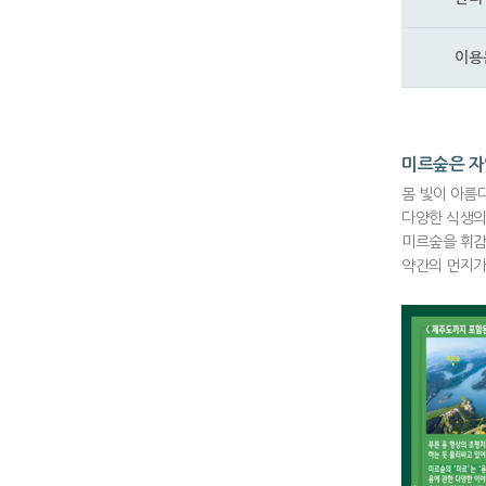
이용
미르숲은 자
몸 빛이 아름
다양한 식생의
미르숲을 휘감
약간의 먼지가