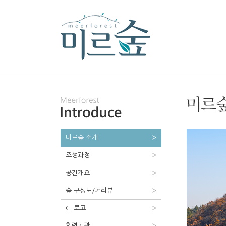
미르숲 소개
조성과정
공간개요
숲 구성도/거리뷰
CI 로고
협력기관