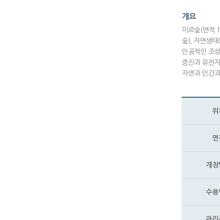
개요
미르숲(면적 1
숲), 자연생태
인공적인 조성
증진과 유전자
자연과 인간과
위
면
개장
수용
관리