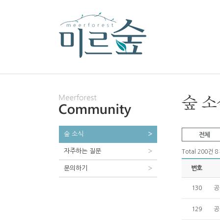
숲 소식
전체
자주하는 질문
Total 200건
8
문의하기
번호
공
130
공
129